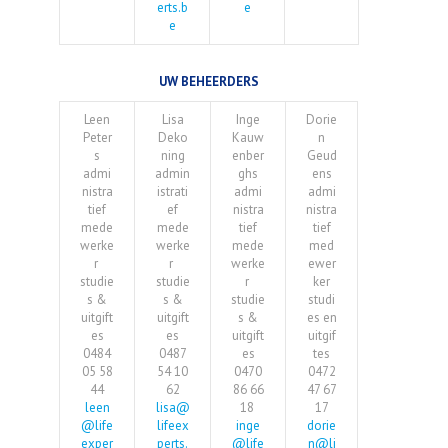
erts.b
e
e
UW BEHEERDERS
Leen
Lisa
Inge
Dorie
Peter
Deko
Kauw
n
s
ning
enber
Geud
admi
admin
ghs
ens
nistra
istrati
admi
admi
tief
ef
nistra
nistra
mede
mede
tief
tief
werke
werke
mede
med
r
r
werke
ewer
studie
studie
r
ker
s &
s &
studie
studi
uitgift
uitgift
s &
es en
es
es
uitgift
uitgif
0484
0487
es
tes
05 58
54 10
0470
0472
44
62
86 66
47 67
leen
lisa@
18
17
@life
lifeex
inge
dorie
exper
perts.
@life
n@li