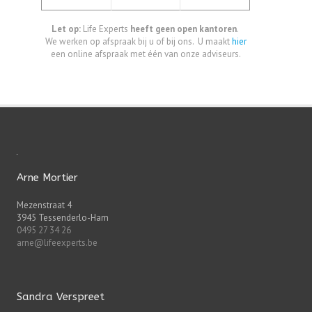
Let op:
Life Experts
heeft geen open kantoren
.
We werken op afspraak bij u of bij ons. U maakt
hier
een online afspraak met één van onze adviseurs.
Arne Mortier
Mezenstraat 4
3945 Tessenderlo-Ham
0495 27 34 26
arne@lifeexperts.be
Sandra Verspreet