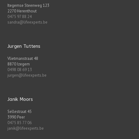
Itegemse Steenweg 123
2270 Herenthout
0475 97 88 24
sandra@lifeexperts.be
Jurgen Tuttens
Vlietmanstraat 48
8870 Izegem
0498 08 69 13
jurgen@lifeexperts.be
Janik Moors
Sellestraat 45
3990 Peer
0475 85 77 06
janik@lifeexperts.be