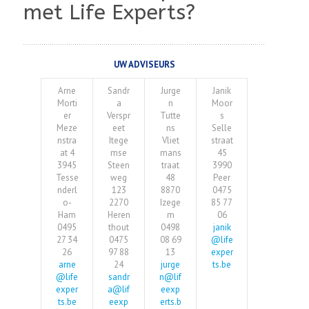
met Life Experts?
UW ADVISEURS
Arne
Sandr
Jurge
Janik
Morti
a
n
Moor
er
Verspr
Tutte
s
Meze
eet
ns
Selle
nstra
Itege
Vliet
straat
at 4
mse
mans
45
3945
Steen
traat
3990
Tesse
weg
48
Peer
nderl
123
8870
0475
o-
2270
Izege
85 77
Ham
Heren
m
06
0495
thout
0498
janik
27 34
0475
08 69
@life
26
97 88
13
exper
arne
24
jurge
ts.be
@life
sandr
n@lif
exper
a@lif
eexp
ts.be
eexp
erts.b