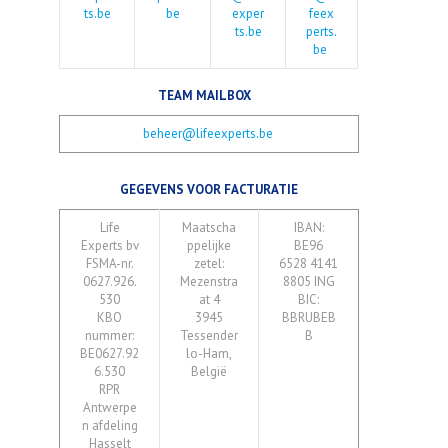
ts.be
be
exper
feex
ts.be
perts.
be
TEAM MAILBOX
beheer@lifeexperts.be
GEGEVENS VOOR FACTURATIE
Life
Maatscha
IBAN:
Experts bv
ppelijke
BE96
FSMA-nr.
zetel:
6528 4141
0627.926.
Mezenstra
8805 ING
530
at 4
BIC:
KBO
3945
BBRUBEB
nummer:
Tessender
B
BE0627.92
lo-Ham,
6.530
België
RPR
Antwerpe
n afdeling
Hasselt