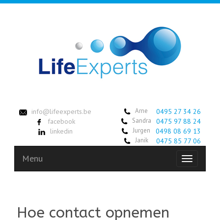
Arne
info@lifeexperts.be
0495 27 34 26
Sandra
facebook
0475 97 88 24
Jurgen
linkedin
0498 08 69 13
Janik
0475 85 77 06
Menu
Toggle
navigation
Hoe contact opnemen