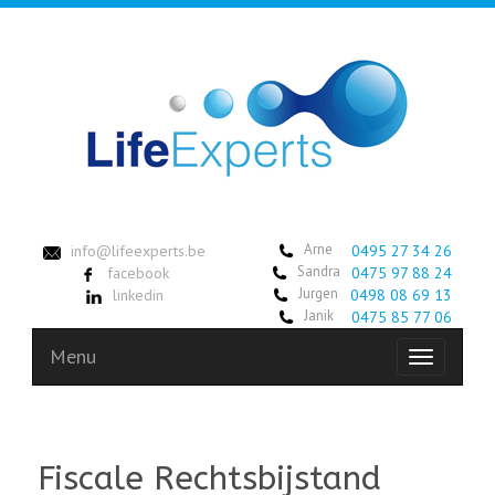
Arne
info@lifeexperts.be
0495 27 34 26
Sandra
facebook
0475 97 88 24
Jurgen
linkedin
0498 08 69 13
Janik
0475 85 77 06
Menu
Toggle
navigation
Fiscale Rechtsbijstand