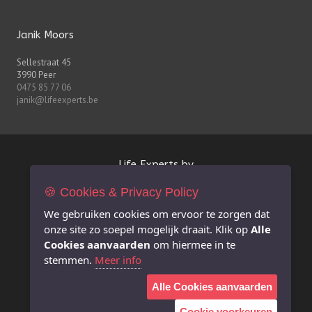
Janik Moors
Sellestraat 45
3990 Peer
0475 85 77 06
janik@lifeexperts.be
Life Experts bv
🍪 Cookies & Privacy Policy
FSMA-nr. 0627.926.530
BE 0627.926.530
We gebruiken cookies om ervoor te zorgen dat
RPR Antwerpen afdeling Hasselt
onze site zo soepel mogelijk draait. Klik op
Alle
info@lifeexperts.be
Cookies aanvaarden
om hiermee in te
stemmen.
Meer info
Extra informatie
Alle Cookies aanvaarden
Juridische disclaimer i.v.m. deze website
Privacy Policy
Cookie voorkeuren