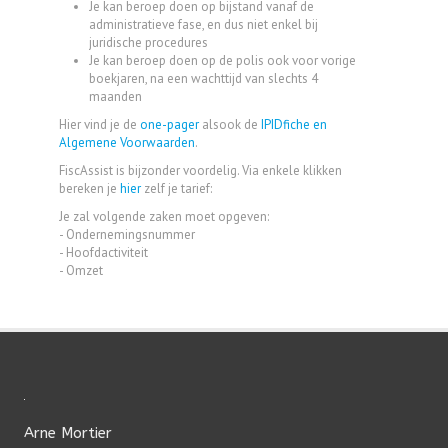
Je kan beroep doen op bijstand vanaf de
administratieve fase, en dus niet enkel bij
juridische procedures
Je kan beroep doen op de polis ook voor vorige
boekjaren, na een wachttijd van slechts 4
maanden
Hier vind je de
one-pager
alsook de
IPIDfiche en
Algemene Voorwaarden
.
FiscAssist is bijzonder voordelig. Via enkele klikken
bereken je
hier
zelf je tarief:
Je zal volgende zaken moet opgeven:
- Ondernemingsnummer
- Hoofdactiviteit
- Omzet
Arne Mortier