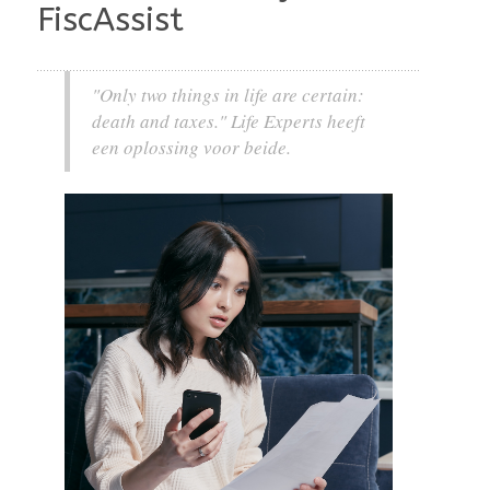
FiscAssist
"Only two things in life are certain:
death and taxes." Life Experts heeft
een oplossing voor beide.