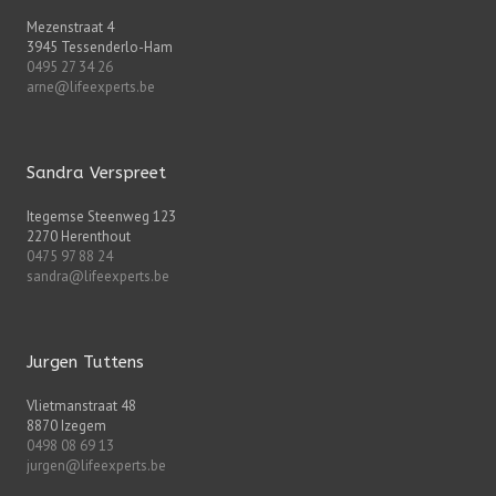
Mezenstraat 4
3945 Tessenderlo-Ham
0495 27 34 26
arne@lifeexperts.be
Sandra Verspreet
Itegemse Steenweg 123
2270 Herenthout
0475 97 88 24
sandra@lifeexperts.be
Jurgen Tuttens
Vlietmanstraat 48
8870 Izegem
0498 08 69 13
jurgen@lifeexperts.be