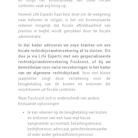
en loopt het kostenplaatje van zulke fiscale
controles vaak erg hoog op.
Hoewel Life Experts haar best doet om de wetgeving
naar behoren te volgen, is het om bovenstaande
redenen mogelijk dat fiscale aftrekbaarheid van
premies in twijfel wordt getrokken door de fiscale
administratie.
In dat kader adviseren we onze klanten om een
fiscale rechtsbijstandverzekering af te sluiten. Dit
doe je via Life Experts met een gespecialiseerde
rechtsbijstandsverzekering FiscAssist, of bij uw
bemiddelaar voor varia-verzekeringen in het kader
van uw algemene rechtsbijstand.
Voor een kleine
jaarpremie zorgt deze verzekering voor de
terugbetaling van de kosten en erelonen die
voortvloeien uit fiscale controles.
Waar FiscAssist zich in onderscheidt van andere
bestaande oplossingen:
Je kan rekenen op de terugbetaling van kosten
en erelonen van een naar vrije keuze
aangestelde accountant, belastingadviseur,
bedrijfsrevisor, advocaat, gerechtsdeurwaarder
of ieder ander gekwalificeerd persoon